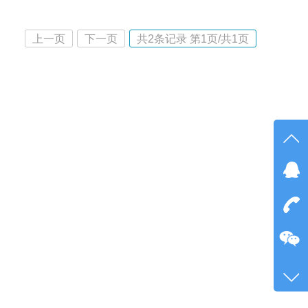
上一页
下一页
共
2
条记录 第
1
页/共
1
页
在线
点我
在
咨询
189-