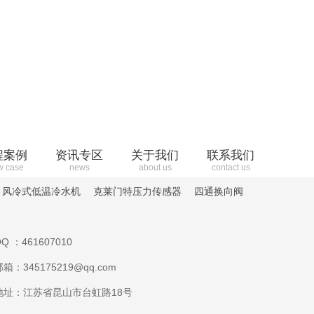
程案例
资讯专区
关于我们
联系我们
w case
news
about us
contact us
风冷式低温冷水机
克莱门特压力传感器
四通换向阀
Q ：461607010
邮箱：345175219@qq.com
地址：江苏省昆山市台虹路18号