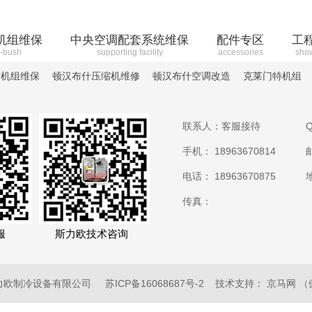
机组维保
中央空调配套系统维保
配件专区
工
-bush
supporting facility
accessories
sho
什机组维保
顿汉布什压缩机维修
顿汉布什空调改造
克莱门特机组
联系人：客服接待
Q
手机： 18963670814
电话： 18963670875
传真：
服
斯力欧技术咨询
斯力欧制冷设备有限公司
苏ICP备16068687号-2
技术支持：
京马网
（