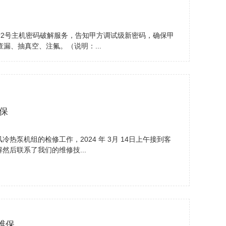
在线
点我
对2号主机密码破解服务，告知甲方调试级新密码，确保甲
在
漏、抽真空、注氟。（说明：...
咨询
189-
客服
保
3451
泵机组的检修工作，2024 年 3月 14日上午接到客
后联系了我们的维修技...
维保