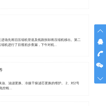
天进场先将旧压缩机管道及线路拆卸将压缩机移出。第二
缩机进行了目视初步查漏，下午对机...
在线
点我
在
养
咨询
换油、油滤更换、冷媒干燥滤芯更换的维护。 2、对2号
189-
控检...
客服
4616