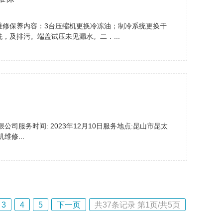
维修保养内容：3台压缩机更换冷冻油；制冷系统更换干
，及排污。端盖试压未见漏水。二．...
司服务时间: 2023年12月10日服务地点:昆山市昆太
维修...
3
4
5
下一页
共
37
条记录 第
1
页/共
5
页