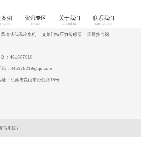
程案例
资讯专区
关于我们
联系我们
w case
news
about us
contact us
风冷式低温冷水机
克莱门特压力传感器
四通换向阀
Q ：461607010
邮箱：345175219@qq.com
地址：江苏省昆山市台虹路18号
傲马系统）