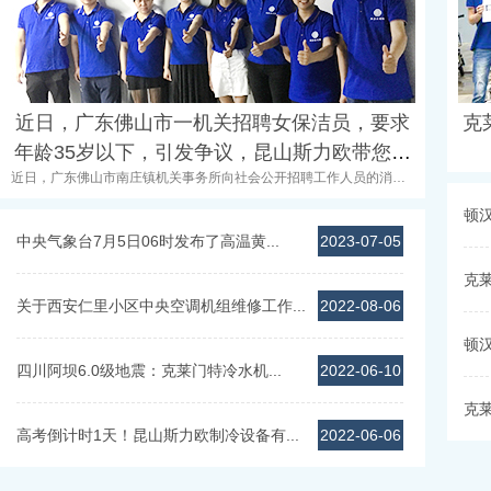
近日，广东佛山市一机关招聘女保洁员，要求
克
MOR
年龄35岁以下，引发争议，昆山斯力欧带您前
近日，广东佛山市南庄镇机关事务所向社会公开招聘工作人员的消
去了解以下！
息，在网上引发关注。其中，保洁岗位要求：女...
MORE+
顿
中央气象台7月5日06时发布了高温黄...
2023-07-05
克
关于西安仁里小区中央空调机组维修工作...
2022-08-06
顿
四川阿坝6.0级地震：克莱门特冷水机...
2022-06-10
克
高考倒计时1天！昆山斯力欧制冷设备有...
2022-06-06