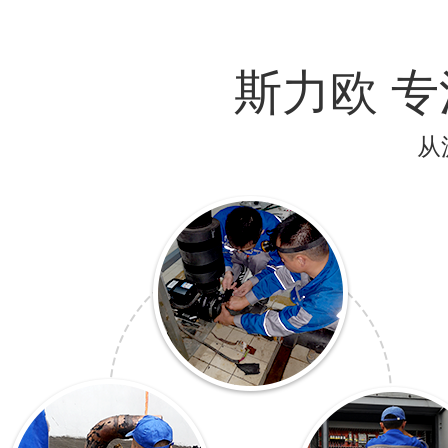
斯力欧 
从