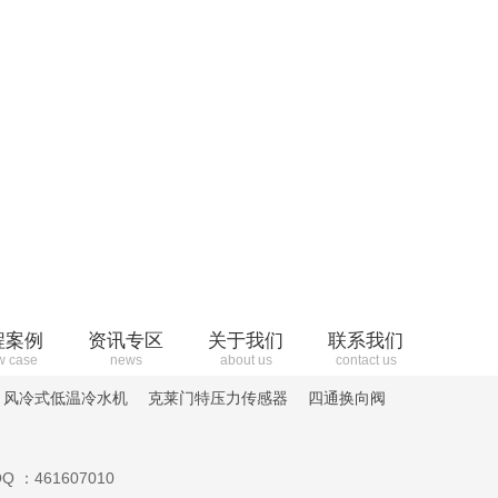
程案例
资讯专区
关于我们
联系我们
w case
news
about us
contact us
风冷式低温冷水机
克莱门特压力传感器
四通换向阀
Q ：461607010