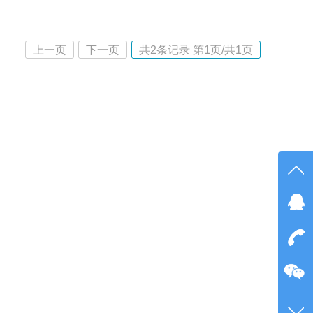
上一页
下一页
共
2
条记录 第
1
页/共
1
页
在线
点我
在
咨询