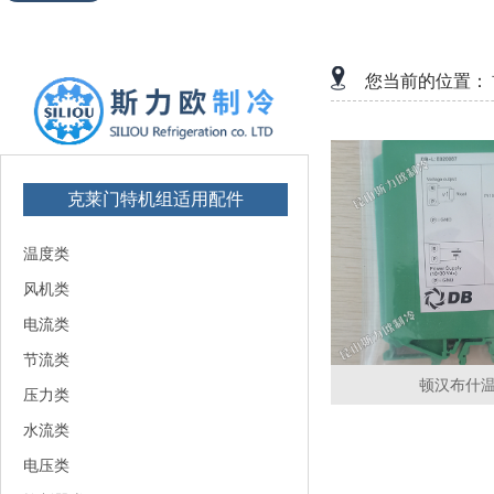
您当前的位置：
克莱门特机组适用配件
温度类
风机类
电流类
节流类
顿汉布什
压力类
水流类
电压类