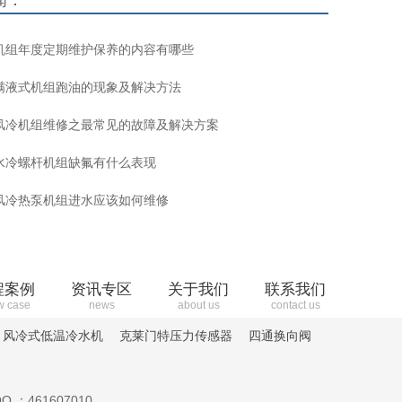
闻：
机组年度定期维护保养的内容有哪些
满液式机组跑油的现象及解决方法
风冷机组维修之最常见的故障及解决方案
水冷螺杆机组缺氟有什么表现
风冷热泵机组进水应该如何维修
程案例
资讯专区
关于我们
联系我们
w case
news
about us
contact us
风冷式低温冷水机
克莱门特压力传感器
四通换向阀
Q ：461607010