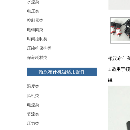
水流类
电压类
控制器类
电磁阀类
时间控制类
压缩机保护类
保养耗材类
顿汉布什
1.适用
顿汉布什机组适用配件
组
温度类
风机类
电流类
节流类
压力类