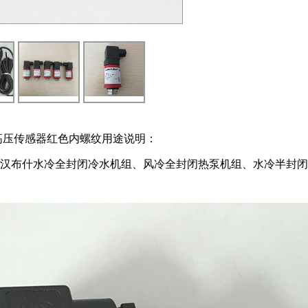
高压传感器红色内螺纹用途说明：
于顿汉布什水冷全封闭冷水机组、风冷全封闭热泵机组、水冷半封