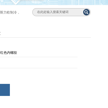
斯力欧制冷，
纹
器红色内螺纹