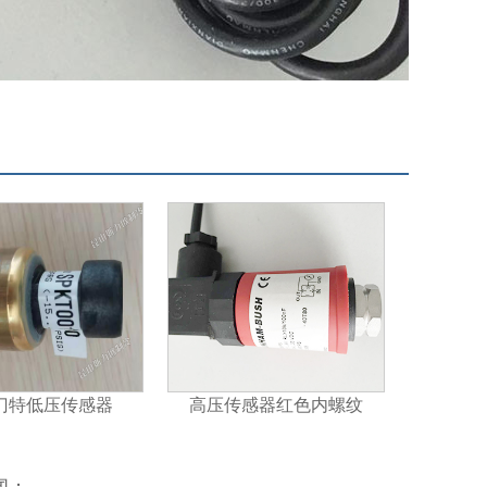
咨询
189-
客服
3451
门特低压传感器
高压传感器红色内螺纹