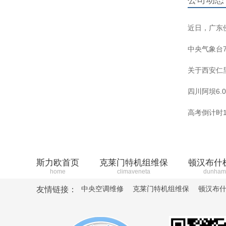
公司动态
近日，广东佛
中央气象台7
关于西安仁
四川阿坝6.
高考倒计时1
斯力欧首页
克莱门特机组维保
顿汉布什
home
climaveneta
dunham
中央空调维修
克莱门特机组维保
顿汉布
友情链接：