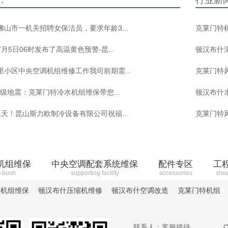
：
行业新
山市一机关招聘女保洁员，要求年龄3...
克莱门特
月5日06时发布了高温黄色预警-昆...
顿汉布什
里小区中央空调机组维修工作我司前期需...
克莱门特
0级地震：克莱门特冷水机组维保带您...
顿汉布什
天！昆山斯力欧制冷设备有限公司祝福...
克莱门特
机组维保
中央空调配套系统维保
配件专区
工
-bush
supporting facility
accessories
sho
什机组维保
顿汉布什压缩机维修
顿汉布什空调改造
克莱门特机组
联系人：客服接待
Q