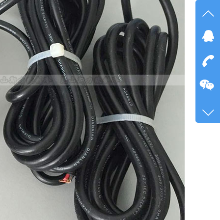
在线
点我
在
咨询
189-
客服
4616
在线
点我
在