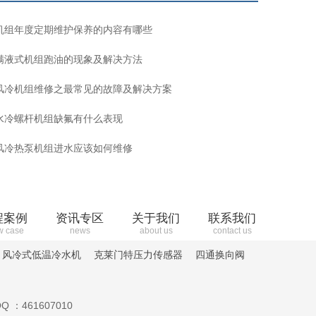
机组年度定期维护保养的内容有哪些
满液式机组跑油的现象及解决方法
风冷机组维修之最常见的故障及解决方案
水冷螺杆机组缺氟有什么表现
风冷热泵机组进水应该如何维修
程案例
资讯专区
关于我们
联系我们
w case
news
about us
contact us
风冷式低温冷水机
克莱门特压力传感器
四通换向阀
Q ：461607010