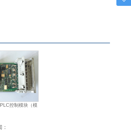
189-
客服
4616
在线
点我
在
咨询
189-
客服
3451
PLC控制模块（模
量输入模块）
闻：