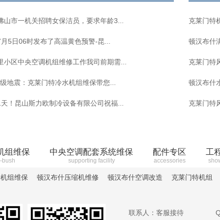
山市一机关招聘女保洁员，要求年龄3...
克莱门特
月5日06时发布了高温黄色预警-昆...
顿汉布什
里小区中央空调机组维修工作我司前期需...
克莱门特
0级地震：克莱门特冷水机组维保带您...
顿汉布什
天！昆山斯力欧制冷设备有限公司祝福...
克莱门特
机组维保
中央空调配套系统维保
配件专区
工
-bush
supporting facility
accessories
sho
什机组维保
顿汉布什压缩机维修
顿汉布什空调改造
克莱门特机组
联系人：客服接待
Q