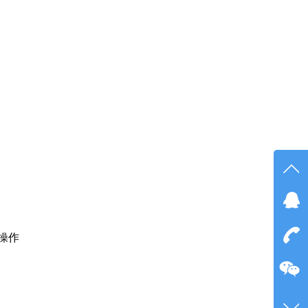
在线
点我
操作
在
咨询