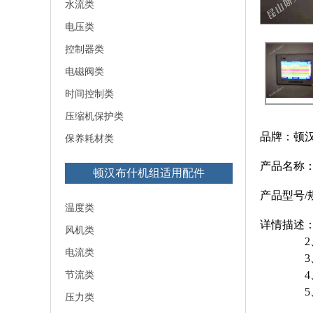
水流类
电压类
控制器类
电磁阀类
时间控制类
压缩机保护类
品牌：顿
保养耗材类
产品名称：
顿汉布什机组适用配件
产品型号/规
温度类
详情描述
风机类
2、功能
电流类
3、故
节流类
4、故
5、处
压力类